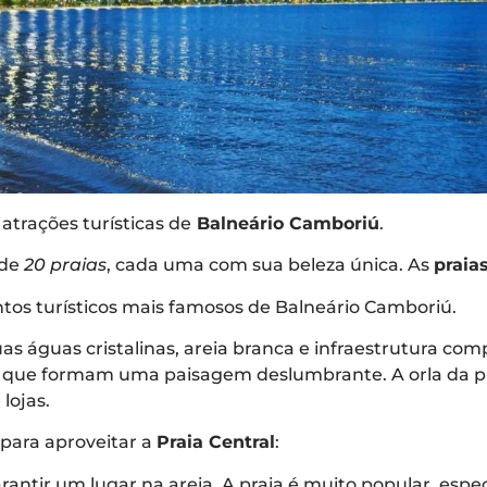
 atrações turísticas de
Balneário Camboriú
.
de
20 praias
, cada uma com sua beleza única. As
praia
tos turísticos mais famosos de Balneário Camboriú.
as águas cristalinas, areia branca e infraestrutura comp
s, que formam uma paisagem deslumbrante. A orla da 
lojas.
para aproveitar a
Praia Central
:
antir um lugar na areia. A praia é muito popular, espe