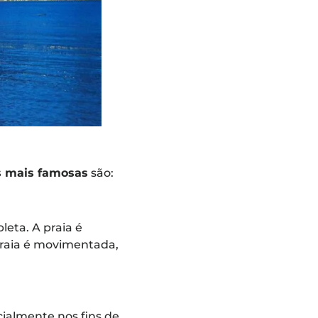
s mais famosas
são:
leta. A praia é
praia é movimentada,
cialmente nos fins de