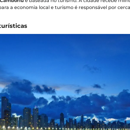
 Camboriú
é baseada no turismo. A cidade recebe milhõ
para a economia local e turismo é responsável por cer
turísticas