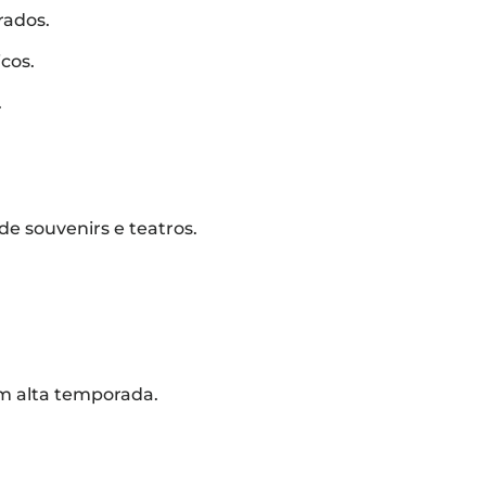
rados.
cos.
.
e souvenirs e teatros.
em alta temporada.