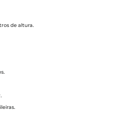
os de altura.
s.
.
leiras.