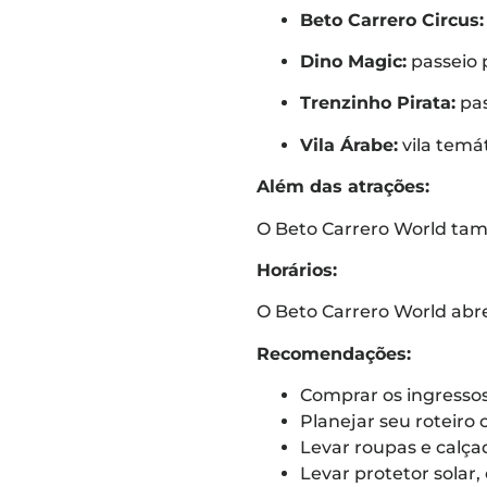
Beto Carrero Circus:
Dino Magic:
passeio 
Trenzinho Pirata:
pas
Vila Árabe:
vila temát
Além das atrações:
O Beto Carrero World tamb
Horários:
O Beto Carrero World abre 
Recomendações:
Comprar os ingressos
Planejar seu roteiro
Levar roupas e calçad
Levar protetor solar, 