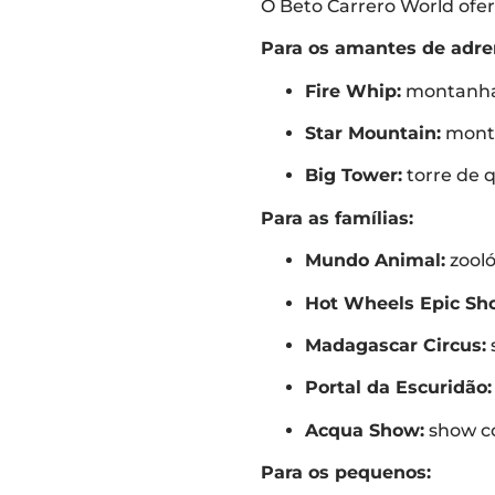
O Beto Carrero World ofer
Para os amantes de adre
Fire Whip:
montanha-
Star Mountain:
monta
Big Tower:
torre de q
Para as famílias:
Mundo Animal:
zooló
Hot Wheels Epic Sh
Madagascar Circus:
Portal da Escuridão:
Acqua Show:
show co
Para os pequenos: